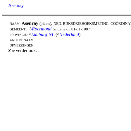
Asenray
Asenray
,
(plaats)
NED. RIJKSDRIEHOEKSMETING: COÖRDINA
NAAM:
^
Roermond
(situatie op 01-01-1997)
GEMEENTE:
^
Limburg-NL
(^
Nederland
)
PROVINCIE:
ANDERE NAAM:
OPMERKINGEN:
Zie
verder ook: -