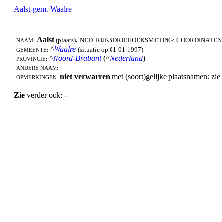
Aalst-gem. Waalre
Aalst
,
(plaats)
NED. RIJKSDRIEHOEKSMETING: COÖRDINATEN
NAAM:
^
Waalre
(situatie op 01-01-1997)
GEMEENTE:
^
Noord-Brabant
(^
Nederland
)
PROVINCIE:
ANDERE NAAM:
niet verwarren
met (soort)gelijke plaatsnamen: zie
OPMERKINGEN:
Zie
verder ook: -