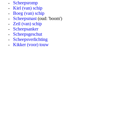
-
Scheepsromp
-
Kiel (van) schip
-
Boeg (van) schip
-
Scheepsmast
(oud: 'boom')
-
Zeil (van) schip
-
Scheepsanker
-
Scheepsgeschut
-
Scheepsverlichting
-
Kikker (voor) touw