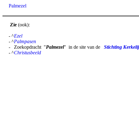
Palmezel
Zie
(ook):
- ^
Ezel
- ^
Palmpasen
- Zoekopdracht "
Palmezel
" in de site van de
Stichting Kerkeli
- ^
Christusbeeld