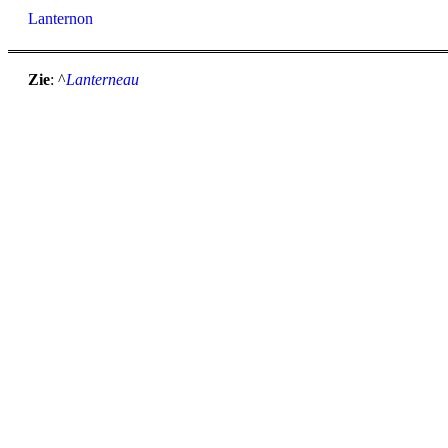
Lanternon
Zie
: ^
Lanterneau