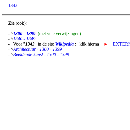
1343
Zie
(ook):
- ^
1300 - 1399
(met vele verwijzingen)
- ^
1340 - 1349
- Voor "
1343
" in de site
Wikipedia
: klik hierna
►
EXTERN
- ^
Architectuur - 1300 - 1399
- ^
Beeldende kunst - 1300 - 1399