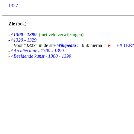
1327
Zie
(ook):
- ^
1300 - 1399
(met vele verwijzingen)
- ^
1320 - 1329
- Voor "
1327
" in de site
Wikipedia
: klik hierna
►
EXTERN
- ^
Architectuur - 1300 - 1399
- ^
Beeldende kunst - 1300 - 1399