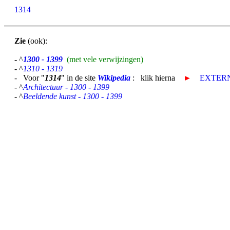
1314
Zie
(ook):
- ^
1300 - 1399
(met vele verwijzingen)
- ^
1310 - 1319
- Voor "
1314
" in de site
Wikipedia
: klik hierna
►
EXTERN
- ^
Architectuur - 1300 - 1399
- ^
Beeldende kunst - 1300 - 1399